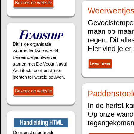
Bezoek de website
Weerweetje
Gevoelstemper
maan op-maan 
regen. Dit all
Dit is de organisatie
Hier vind je er
waaronder twee wereld-
beroemde jachtwerven
Lees meer
samen met De Voogt Naval
Architects de meest luxe
jachten ter wereld bouwen.
Bezoek de website
Paddenstoel
In de herfst ka
Op onze wandel
tegengekomen
De meest uitgebreide