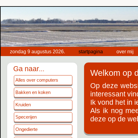
zondag 9 augustus 2026.
startpagina
over mij
Ga naar...
Welkom op d
Alles over computers
Op deze websit
Bakken en koken
interessant vin
Ik vond het in
Kruiden
Als ik nog mee
Specerijen
deze op de webs
Ongedierte